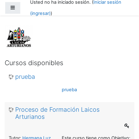
Usted no ha iniciado sesión. (
Iniciar sesión
Saltar al contenido principal
Pánel lateral
(ingresar)
)
Laicos Arturianos
Cursos disponibles
prueba
prueba
Proceso de Formación Laicos
Arturianos
Tutor:
Hermana Luz
Este curso tiene como Objetivo: